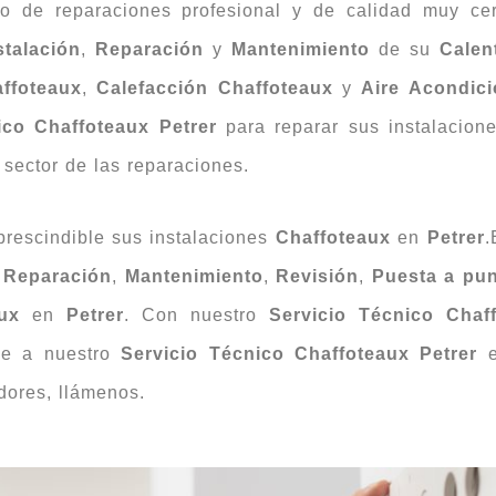
co de reparaciones profesional y de calidad muy ce
stalación
,
Reparación
y
Mantenimiento
de su
Calen
ffoteaux
,
Calefacción Chaffoteaux
y
Aire Acondic
ico Chaffoteaux Petrer
para reparar sus instalacio
sector de las reparaciones.
prescindible sus instalaciones
Chaffoteaux
en
Petrer
.
,
Reparación
,
Mantenimiento
,
Revisión
,
Puesta a pu
aux
en
Petrer
. Con nuestro
Servicio Técnico Chaf
ame a nuestro
Servicio Técnico Chaffoteaux Petrer
e
dores, llámenos.