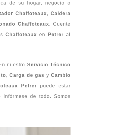
rca de su hogar, negocio o
tador Chaffoteaux
,
Caldera
ionado Chaffoteaux
. Cuente
nes
Chaffoteaux
en
Petrer
al
En nuestro
Servicio Técnico
nto
,
Carga de gas
y
Cambio
foteaux Petrer
puede estar
 infórmese de todo. Somos